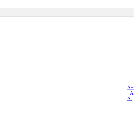
A+
A
A-