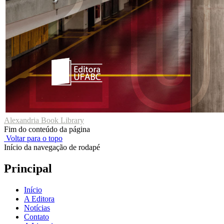
Alexandria Book Library
Fim do conteúdo da página
Voltar para o topo
Início da navegação de rodapé
Principal
Início
A Editora
Notícias
Contato