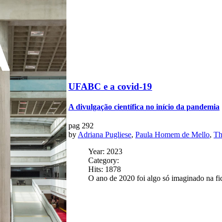
UFABC e a covid-19
A divulgação científica no início da pandemia
pag
292
by
Adriana Pugliese
,
Paula Homem de Mello
,
Th
Year: 2023
Category:
Hits: 1878
O ano de 2020 foi algo só imaginado na fic