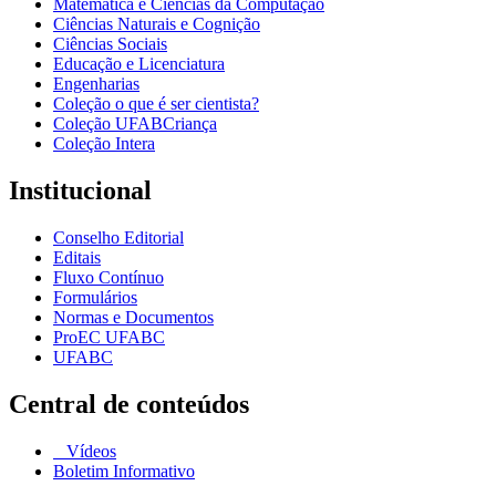
Matemática e Ciências da Computação
Ciências Naturais e Cognição
Ciências Sociais
Educação e Licenciatura
Engenharias
Coleção o que é ser cientista?
Coleção UFABCriança
Coleção Intera
Institucional
Conselho Editorial
Editais
Fluxo Contínuo
Formulários
Normas e Documentos
ProEC UFABC
UFABC
Central de conteúdos
Vídeos
Boletim Informativo