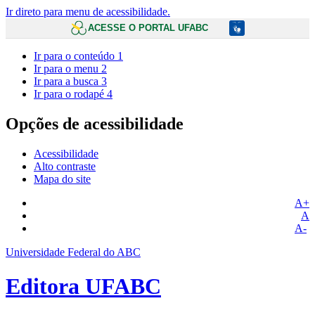
Ir direto para menu de acessibilidade.
ACESSE O PORTAL UFABC
Ir para o conteúdo
1
Ir para o menu
2
Ir para a busca
3
Ir para o rodapé
4
Opções de acessibilidade
Acessibilidade
Alto contraste
Mapa do site
A+
A
A-
Universidade Federal do ABC
Editora UFABC