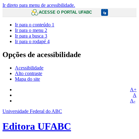
Ir direto para menu de acessibilidade.
ACESSE O PORTAL UFABC
Ir para o conteúdo
1
Ir para o menu
2
Ir para a busca
3
Ir para o rodapé
4
Opções de acessibilidade
Acessibilidade
Alto contraste
Mapa do site
A+
A
A-
Universidade Federal do ABC
Editora UFABC