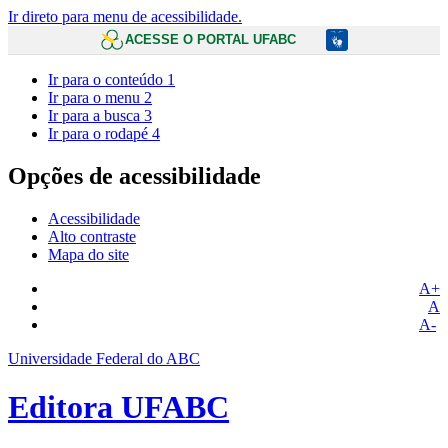
Ir direto para menu de acessibilidade.
ACESSE O PORTAL UFABC
Ir para o conteúdo
1
Ir para o menu
2
Ir para a busca
3
Ir para o rodapé
4
Opções de acessibilidade
Acessibilidade
Alto contraste
Mapa do site
A+
A
A-
Universidade Federal do ABC
Editora UFABC