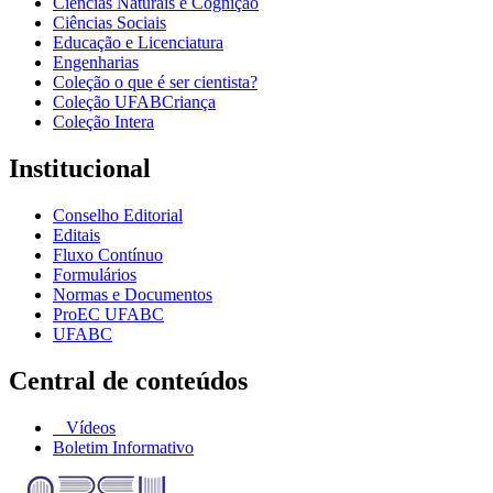
Ciências Naturais e Cognição
Ciências Sociais
Educação e Licenciatura
Engenharias
Coleção o que é ser cientista?
Coleção UFABCriança
Coleção Intera
Institucional
Conselho Editorial
Editais
Fluxo Contínuo
Formulários
Normas e Documentos
ProEC UFABC
UFABC
Central de conteúdos
Vídeos
Boletim Informativo