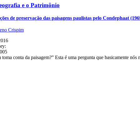
eografia e o Patrimônio
ções de preservação das paisagens paulistas pelo Condephaat (196
eno Crispim
2016
ry:
6005
toma conta da paisagem?” Esta é uma pergunta que basicamente nós 