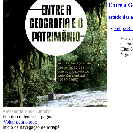
Entre a G
estudo das a
by
Felipe Bu
Year: 
Catego
Hits: 
“Quem 
Alexandria Book Library
Fim do conteúdo da página
Voltar para o topo
Início da navegação de rodapé