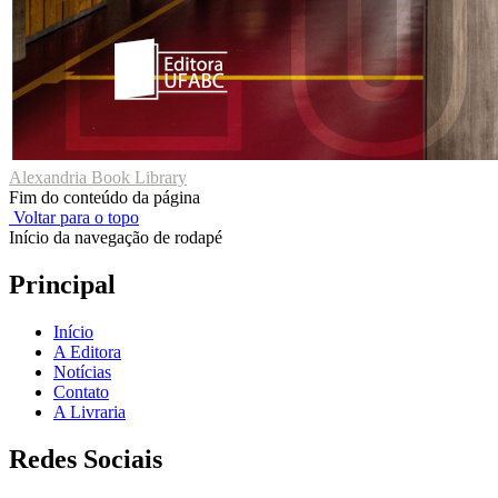
Alexandria Book Library
Fim do conteúdo da página
Voltar para o topo
Início da navegação de rodapé
Principal
Início
A Editora
Notícias
Contato
A Livraria
Redes Sociais