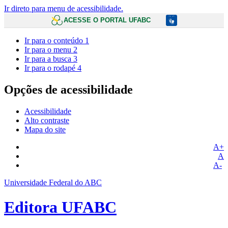
Ir direto para menu de acessibilidade.
ACESSE O PORTAL UFABC
Ir para o conteúdo
1
Ir para o menu
2
Ir para a busca
3
Ir para o rodapé
4
Opções de acessibilidade
Acessibilidade
Alto contraste
Mapa do site
A+
A
A-
Universidade Federal do ABC
Editora UFABC