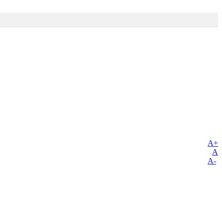
A+
A
A-