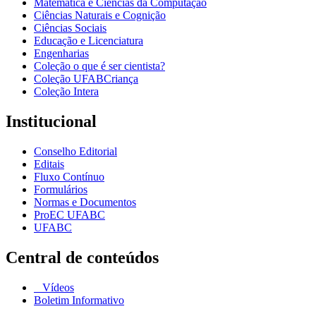
Matemática e Ciências da Computação
Ciências Naturais e Cognição
Ciências Sociais
Educação e Licenciatura
Engenharias
Coleção o que é ser cientista?
Coleção UFABCriança
Coleção Intera
Institucional
Conselho Editorial
Editais
Fluxo Contínuo
Formulários
Normas e Documentos
ProEC UFABC
UFABC
Central de conteúdos
Vídeos
Boletim Informativo