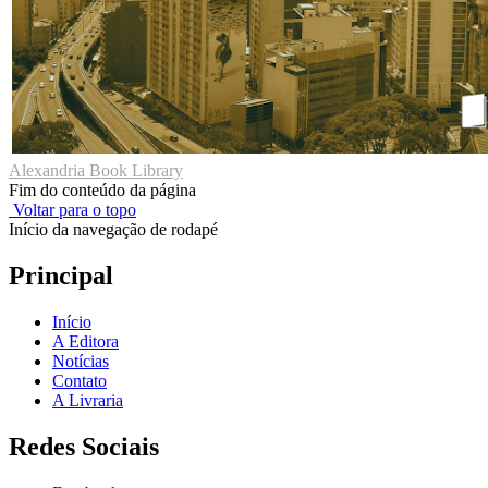
Alexandria Book Library
Fim do conteúdo da página
Voltar para o topo
Início da navegação de rodapé
Principal
Início
A Editora
Notícias
Contato
A Livraria
Redes Sociais