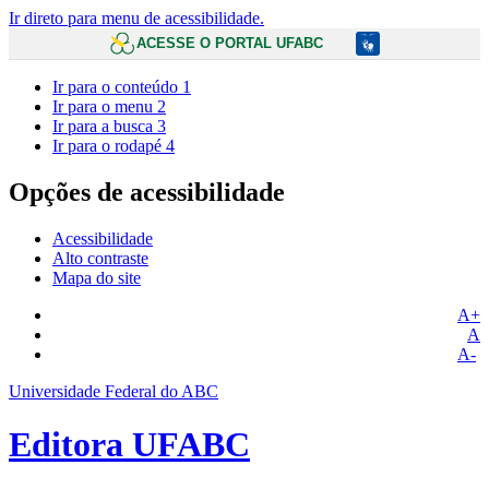
Ir direto para menu de acessibilidade.
ACESSE O PORTAL UFABC
Ir para o conteúdo
1
Ir para o menu
2
Ir para a busca
3
Ir para o rodapé
4
Opções de acessibilidade
Acessibilidade
Alto contraste
Mapa do site
A+
A
A-
Universidade Federal do ABC
Editora UFABC