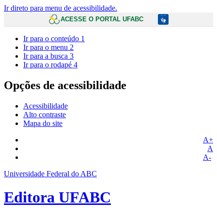
Ir direto para menu de acessibilidade.
ACESSE O PORTAL UFABC
Ir para o conteúdo
1
Ir para o menu
2
Ir para a busca
3
Ir para o rodapé
4
Opções de acessibilidade
Acessibilidade
Alto contraste
Mapa do site
A+
A
A-
Universidade Federal do ABC
Editora UFABC