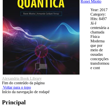
Ronei Miotto
Year: 2017
Category:
Hits: 8497
Já é
centenária a
chamada
Física
Moderna
que por
meio de
ousadas
concepções
transformou
e cont
Alexandria Book Library
Fim do conteúdo da página
Voltar para o topo
Início da navegação de rodapé
Principal