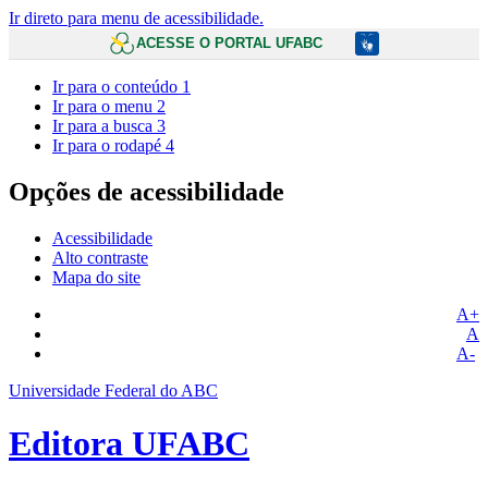
Ir direto para menu de acessibilidade.
ACESSE O PORTAL UFABC
Ir para o conteúdo
1
Ir para o menu
2
Ir para a busca
3
Ir para o rodapé
4
Opções de acessibilidade
Acessibilidade
Alto contraste
Mapa do site
A+
A
A-
Universidade Federal do ABC
Editora UFABC