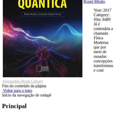
Ronei Miotto
Year: 2017
Category:
Hits: 8489
Já é
centenária a
chamada
Física
Moderna
que por
meio de
ousadas
concepções
transformou
e cont
Alexandria Book Library
Fim do conteúdo da página
Voltar para o topo
Início da navegação de rodapé
Principal