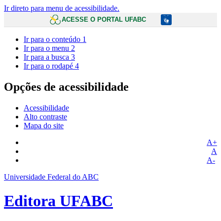
Ir direto para menu de acessibilidade.
ACESSE O PORTAL UFABC
Ir para o conteúdo
1
Ir para o menu
2
Ir para a busca
3
Ir para o rodapé
4
Opções de acessibilidade
Acessibilidade
Alto contraste
Mapa do site
A+
A
A-
Universidade Federal do ABC
Editora UFABC