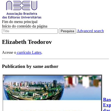
Fim do menu principal
Início do conteúdo da página
Advanced search
Pesquisa
Elizabeth Teodorov
Acesse o
currículo Lattes
.
Publication by same author
Bas
Exp
das