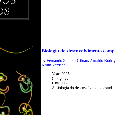
Biologia do desenvolvimento comp
by
Fernando Zaniolo Gibran
,
Arnaldo Rodrig
Kruth Verdade
Year: 2025
Category:
Hits: 905
A biologia do desenvolvimento estuda 