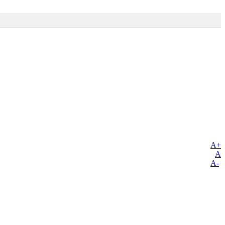
A+
A
A-