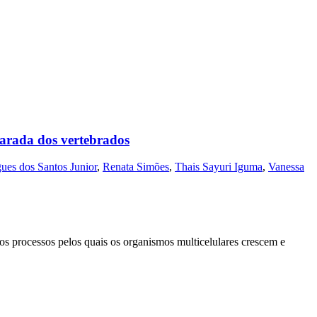
arada dos vertebrados
ues dos Santos Junior
,
Renata Simões
,
Thais Sayuri Iguma
,
Vanessa
os processos pelos quais os organismos multicelulares crescem e