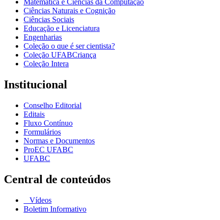
Matemática e Ciências da Computação
Ciências Naturais e Cognição
Ciências Sociais
Educação e Licenciatura
Engenharias
Coleção o que é ser cientista?
Coleção UFABCriança
Coleção Intera
Institucional
Conselho Editorial
Editais
Fluxo Contínuo
Formulários
Normas e Documentos
ProEC UFABC
UFABC
Central de conteúdos
Vídeos
Boletim Informativo