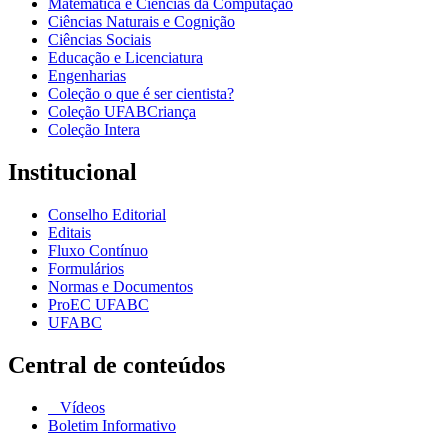
Matemática e Ciências da Computação
Ciências Naturais e Cognição
Ciências Sociais
Educação e Licenciatura
Engenharias
Coleção o que é ser cientista?
Coleção UFABCriança
Coleção Intera
Institucional
Conselho Editorial
Editais
Fluxo Contínuo
Formulários
Normas e Documentos
ProEC UFABC
UFABC
Central de conteúdos
Vídeos
Boletim Informativo