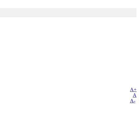
A+
A
A-