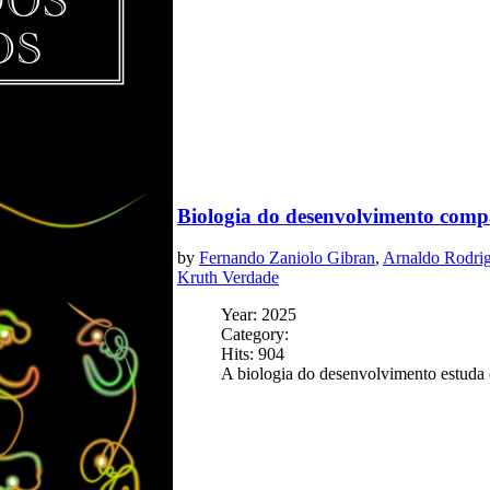
Biologia do desenvolvimento comp
by
Fernando Zaniolo Gibran
,
Arnaldo Rodrig
Kruth Verdade
Year: 2025
Category:
Hits: 904
A biologia do desenvolvimento estuda 