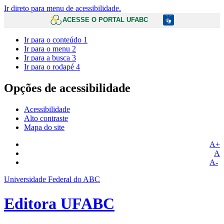
Ir direto para menu de acessibilidade.
ACESSE O PORTAL UFABC
Ir para o conteúdo
1
Ir para o menu
2
Ir para a busca
3
Ir para o rodapé
4
Opções de acessibilidade
Acessibilidade
Alto contraste
Mapa do site
A+
A
A-
Universidade Federal do ABC
Editora UFABC