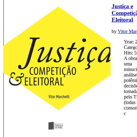
Justiça e
Competiç
Eleitoral
by
Vitor Mar
Year: 
Catego
Hits: 
A obra
uma
minuci
anális
polêmi
decisõ
tomad
pelo 
(todas
conson
c