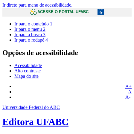
Ir direto para menu de acessibilidade.
ACESSE O PORTAL UFABC
Ir para o conteúdo
1
Ir para o menu
2
Ir para a busca
3
Ir para o rodapé
4
Opções de acessibilidade
Acessibilidade
Alto contraste
Mapa do site
A+
A
A-
Universidade Federal do ABC
Editora UFABC