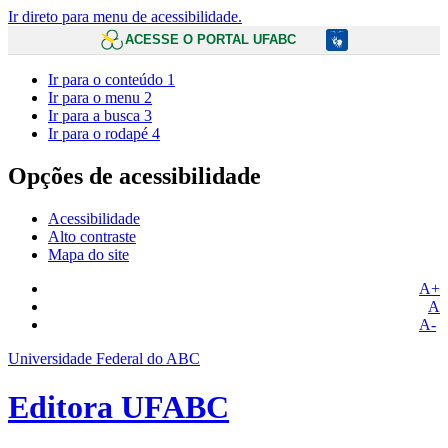
Ir direto para menu de acessibilidade.
ACESSE O PORTAL UFABC
Ir para o conteúdo
1
Ir para o menu
2
Ir para a busca
3
Ir para o rodapé
4
Opções de acessibilidade
Acessibilidade
Alto contraste
Mapa do site
A+
A
A-
Universidade Federal do ABC
Editora UFABC