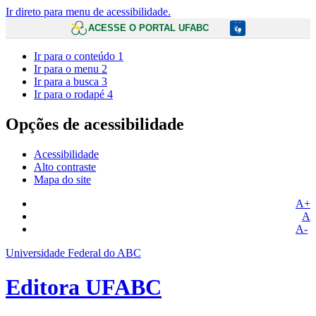
Ir direto para menu de acessibilidade.
ACESSE O PORTAL UFABC
Ir para o conteúdo
1
Ir para o menu
2
Ir para a busca
3
Ir para o rodapé
4
Opções de acessibilidade
Acessibilidade
Alto contraste
Mapa do site
A+
A
A-
Universidade Federal do ABC
Editora UFABC