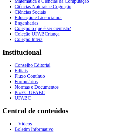
Matemática e Ciências da Computação
Ciências Naturais e Cognição
Ciências Sociais
Educação e Licenciatura
Engenharias
Coleção o que é ser cientista?
Coleção UFABCriança
Coleção Intera
Institucional
Conselho Editorial
Editais
Fluxo Contínuo
Formulários
Normas e Documentos
ProEC UFABC
UFABC
Central de conteúdos
Vídeos
Boletim Informativo