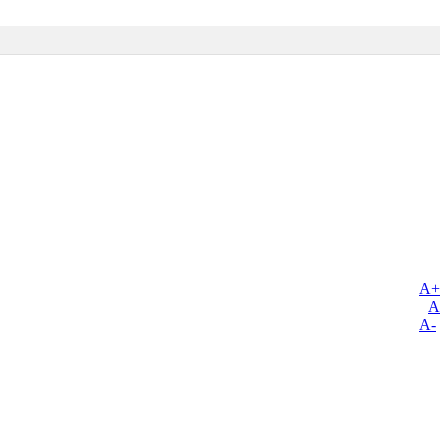
A+
A
A-