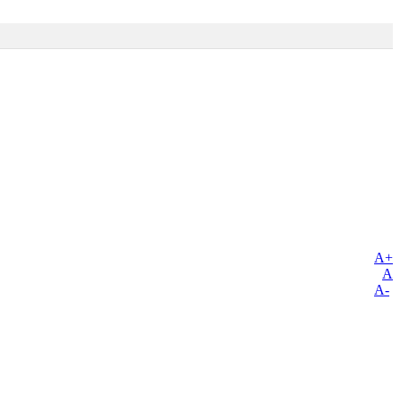
A+
A
A-