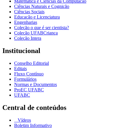
Matemática e Ciências da Computação
Ciências Naturais e Cognição
Ciências Sociais
Educação e Licenciatura
Engenharias
Coleção o que é ser cientista?
Coleção UFABCriança
Coleção Intera
Institucional
Conselho Editorial
Editais
Fluxo Contínuo
Formulários
Normas e Documentos
ProEC UFABC
UFABC
Central de conteúdos
Vídeos
Boletim Informativo