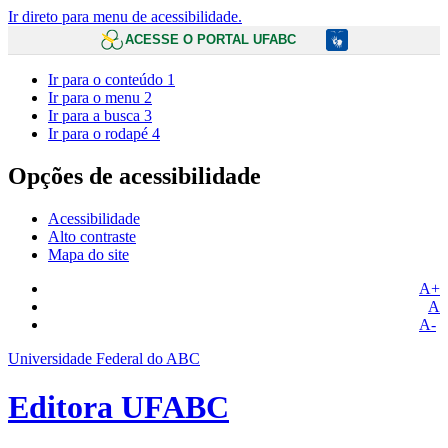
Ir direto para menu de acessibilidade.
ACESSE O PORTAL UFABC
Ir para o conteúdo
1
Ir para o menu
2
Ir para a busca
3
Ir para o rodapé
4
Opções de acessibilidade
Acessibilidade
Alto contraste
Mapa do site
A+
A
A-
Universidade Federal do ABC
Editora UFABC