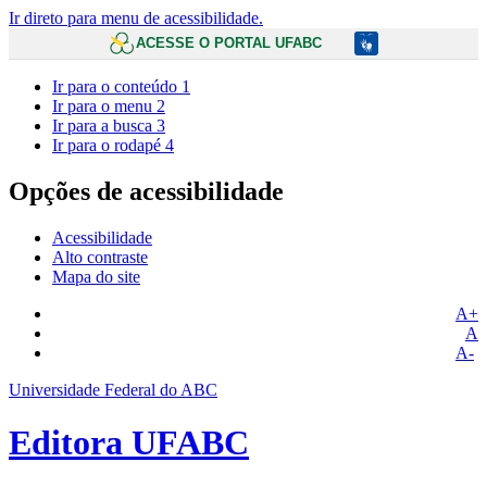
Ir direto para menu de acessibilidade.
ACESSE O PORTAL UFABC
Ir para o conteúdo
1
Ir para o menu
2
Ir para a busca
3
Ir para o rodapé
4
Opções de acessibilidade
Acessibilidade
Alto contraste
Mapa do site
A+
A
A-
Universidade Federal do ABC
Editora UFABC