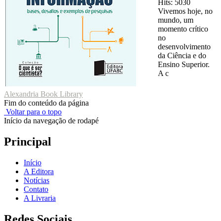
Hits: 5030
Vivemos hoje, no
mundo, um
momento crítico
no
desenvolvimento
da Ciência e do
Ensino Superior.
A c
Alexandria Book Library
Fim do conteúdo da página
Voltar para o topo
Início da navegação de rodapé
Principal
Início
A Editora
Notícias
Contato
A Livraria
Redes Sociais