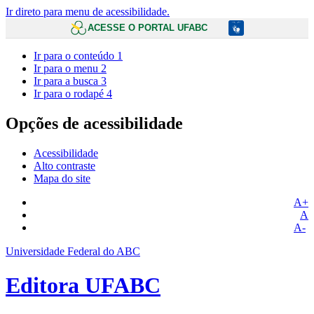
Ir direto para menu de acessibilidade.
ACESSE O PORTAL UFABC
Ir para o conteúdo
1
Ir para o menu
2
Ir para a busca
3
Ir para o rodapé
4
Opções de acessibilidade
Acessibilidade
Alto contraste
Mapa do site
A+
A
A-
Universidade Federal do ABC
Editora UFABC