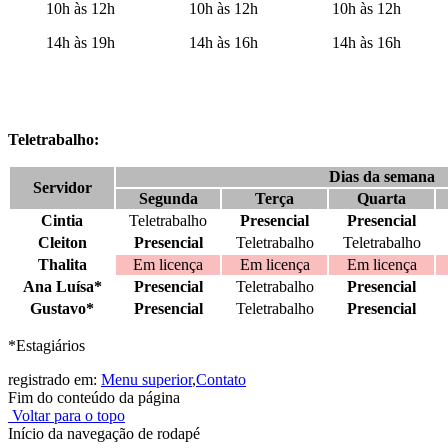
10h às 12h
10h às 12h
10h às 12h
14h às 19h
14h às 16h
14h às 16h
Teletrabalho:
Dias da semana
Servidor
Segunda
Terça
Quarta
Cintia
Teletrabalho
Presencial
Presencial
Cleiton
Presencial
Teletrabalho
Teletrabalho
Thalita
Em licença
Em licença
Em licença
Ana Luísa*
Presencial
Teletrabalho
Presencial
Gustavo*
Presencial
Teletrabalho
Presencial
*Estagiários
registrado em:
Menu superior
,
Contato
Fim do conteúdo da página
Voltar para o topo
Início da navegação de rodapé