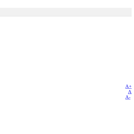
A+
A
A-