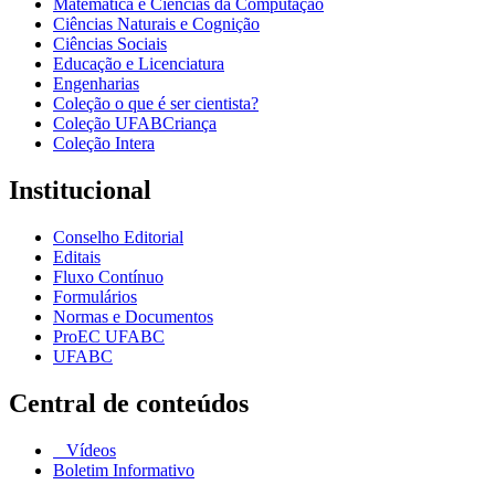
Matemática e Ciências da Computação
Ciências Naturais e Cognição
Ciências Sociais
Educação e Licenciatura
Engenharias
Coleção o que é ser cientista?
Coleção UFABCriança
Coleção Intera
Institucional
Conselho Editorial
Editais
Fluxo Contínuo
Formulários
Normas e Documentos
ProEC UFABC
UFABC
Central de conteúdos
Vídeos
Boletim Informativo