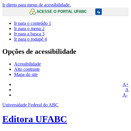
Ir direto para menu de acessibilidade.
ACESSE O PORTAL UFABC
Ir para o conteúdo
1
Ir para o menu
2
Ir para a busca
3
Ir para o rodapé
4
Opções de acessibilidade
Acessibilidade
Alto contraste
Mapa do site
A+
A
A-
Universidade Federal do ABC
Editora UFABC