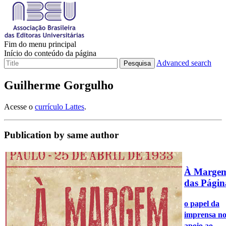
Fim do menu principal
Início do conteúdo da página
Advanced search
Pesquisa
Guilherme Gorgulho
Acesse o
currículo Lattes
.
Publication by same author
À Marge
das Págin
o papel da
imprensa n
apoio ao