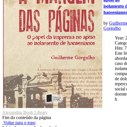
isolamento 
hansenianos
by
Guilherm
Gorgulho
Year: 
Catego
Hits: 
Este li
aborda
caso d
isolam
compul
de dol
reperc
social
doente
h
Alexandria Book Library
Fim do conteúdo da página
Voltar para o topo