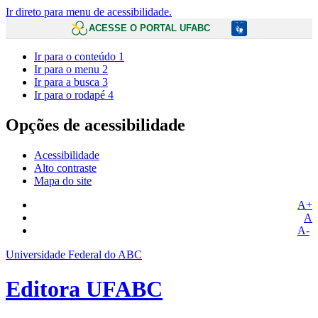
Ir direto para menu de acessibilidade.
ACESSE O PORTAL UFABC
Ir para o conteúdo
1
Ir para o menu
2
Ir para a busca
3
Ir para o rodapé
4
Opções de acessibilidade
Acessibilidade
Alto contraste
Mapa do site
A+
A
A-
Universidade Federal do ABC
Editora UFABC