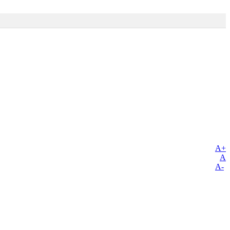
A+
A
A-