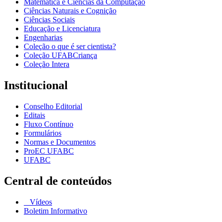
Matemática e Ciências da Computação
Ciências Naturais e Cognição
Ciências Sociais
Educação e Licenciatura
Engenharias
Coleção o que é ser cientista?
Coleção UFABCriança
Coleção Intera
Institucional
Conselho Editorial
Editais
Fluxo Contínuo
Formulários
Normas e Documentos
ProEC UFABC
UFABC
Central de conteúdos
Vídeos
Boletim Informativo