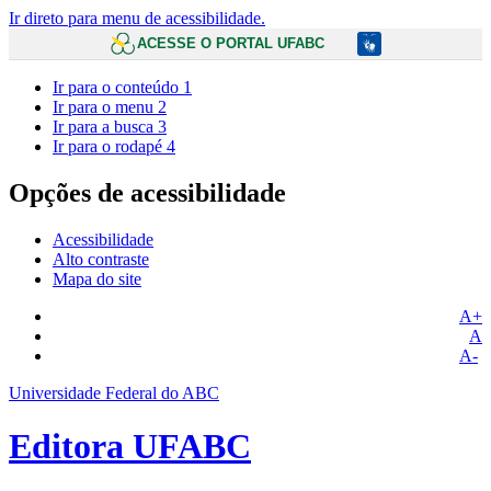
Ir direto para menu de acessibilidade.
ACESSE O PORTAL UFABC
Ir para o conteúdo
1
Ir para o menu
2
Ir para a busca
3
Ir para o rodapé
4
Opções de acessibilidade
Acessibilidade
Alto contraste
Mapa do site
A+
A
A-
Universidade Federal do ABC
Editora UFABC