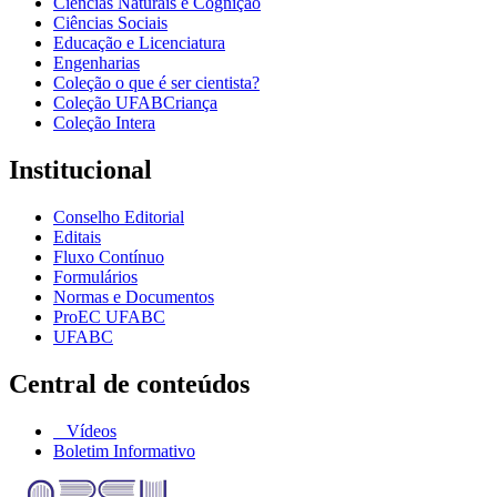
Ciências Naturais e Cognição
Ciências Sociais
Educação e Licenciatura
Engenharias
Coleção o que é ser cientista?
Coleção UFABCriança
Coleção Intera
Institucional
Conselho Editorial
Editais
Fluxo Contínuo
Formulários
Normas e Documentos
ProEC UFABC
UFABC
Central de conteúdos
Vídeos
Boletim Informativo