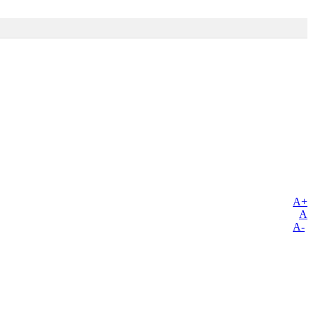
A+
A
A-