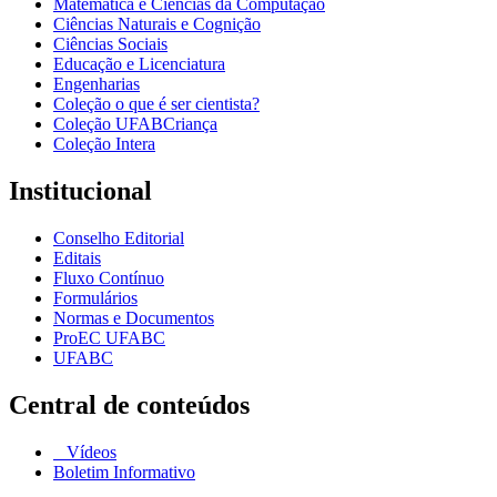
Matemática e Ciências da Computação
Ciências Naturais e Cognição
Ciências Sociais
Educação e Licenciatura
Engenharias
Coleção o que é ser cientista?
Coleção UFABCriança
Coleção Intera
Institucional
Conselho Editorial
Editais
Fluxo Contínuo
Formulários
Normas e Documentos
ProEC UFABC
UFABC
Central de conteúdos
Vídeos
Boletim Informativo