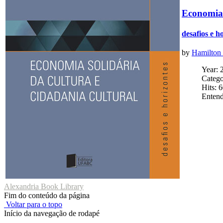
Economia 
desafios e h
by
Hamilton 
Year: 
Catego
Hits: 
Entend
Alexandria Book Library
Fim do conteúdo da página
Voltar para o topo
Início da navegação de rodapé