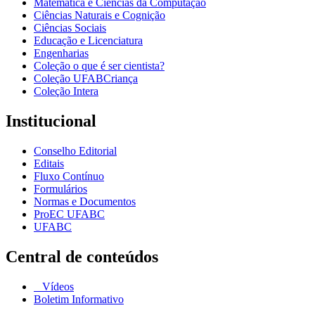
Matemática e Ciências da Computação
Ciências Naturais e Cognição
Ciências Sociais
Educação e Licenciatura
Engenharias
Coleção o que é ser cientista?
Coleção UFABCriança
Coleção Intera
Institucional
Conselho Editorial
Editais
Fluxo Contínuo
Formulários
Normas e Documentos
ProEC UFABC
UFABC
Central de conteúdos
Vídeos
Boletim Informativo