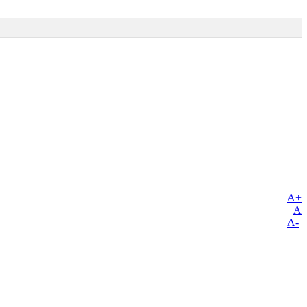
A+
A
A-