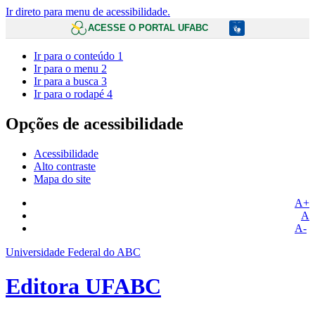
Ir direto para menu de acessibilidade.
ACESSE O PORTAL UFABC
Ir para o conteúdo
1
Ir para o menu
2
Ir para a busca
3
Ir para o rodapé
4
Opções de acessibilidade
Acessibilidade
Alto contraste
Mapa do site
A+
A
A-
Universidade Federal do ABC
Editora UFABC