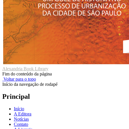
Alexandria Book Library
Fim do conteúdo da página
Voltar para o topo
Início da navegação de rodapé
Principal
Início
A Editora
Notícias
Contato