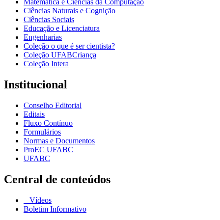
Matemática e Ciências da Computação
Ciências Naturais e Cognição
Ciências Sociais
Educação e Licenciatura
Engenharias
Coleção o que é ser cientista?
Coleção UFABCriança
Coleção Intera
Institucional
Conselho Editorial
Editais
Fluxo Contínuo
Formulários
Normas e Documentos
ProEC UFABC
UFABC
Central de conteúdos
Vídeos
Boletim Informativo