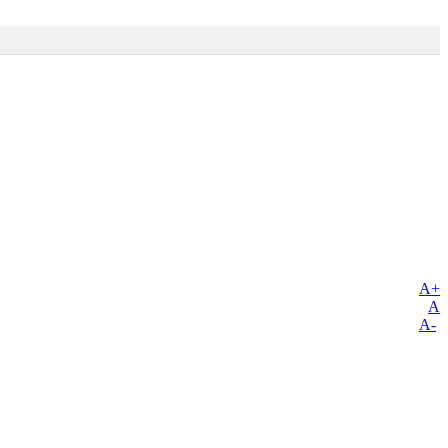
A+
A
A-