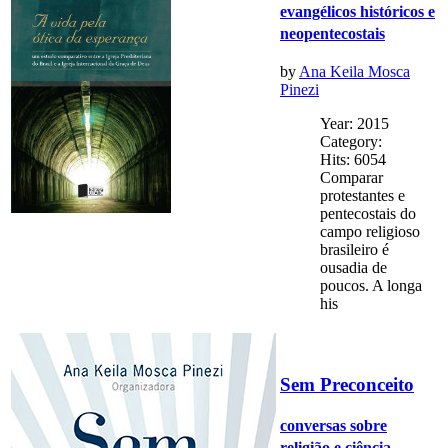
evangélicos históricos e
neopentecostais
by
Ana Keila Mosca
Pinezi
Year: 2015
Category:
Hits: 6054
Comparar
protestantes e
pentecostais do
campo religioso
brasileiro é
ousadia de
poucos. A longa
his
Sem Preconceito
conversas sobre
religião e ciência