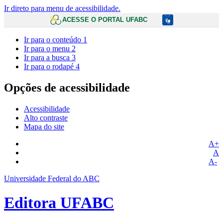
Ir direto para menu de acessibilidade.
ACESSE O PORTAL UFABC
Ir para o conteúdo
1
Ir para o menu
2
Ir para a busca
3
Ir para o rodapé
4
Opções de acessibilidade
Acessibilidade
Alto contraste
Mapa do site
A+
A
A-
Universidade Federal do ABC
Editora UFABC