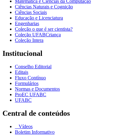
Matemática e Ciências da Computação
Ciências Naturais e Cognição
Ciências Sociais
Educação e Licenciatura
Engenharias
Coleção o que é ser cientista?
Coleção UFABCriança
Coleção Intera
Institucional
Conselho Editorial
Editais
Fluxo Contínuo
Formulários
Normas e Documentos
ProEC UFABC
UFABC
Central de conteúdos
Vídeos
Boletim Informativo