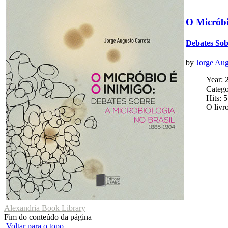
O Micróbi
Debates Sob
by
Jorge Aug
Year: 
Catego
Hits: 
O livr
Alexandria Book Library
Fim do conteúdo da página
Voltar para o topo