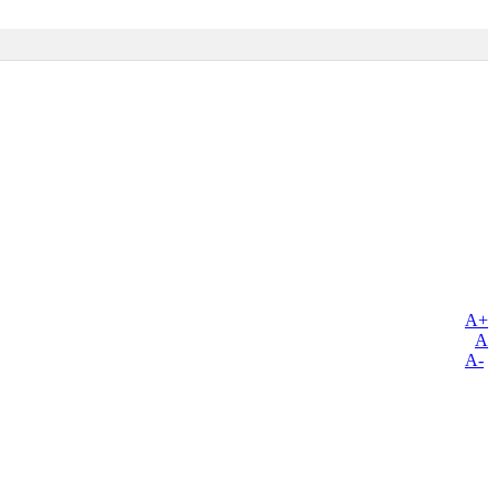
A+
A
A-