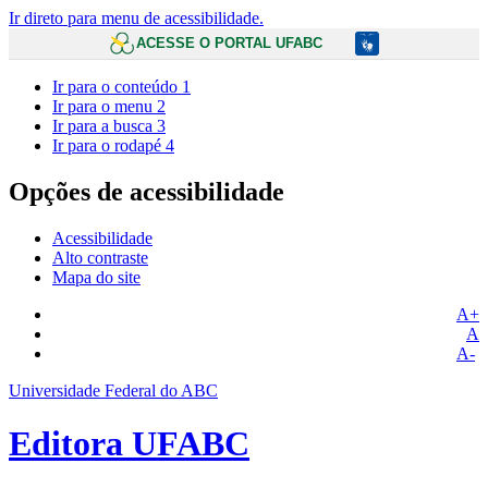
Ir direto para menu de acessibilidade.
ACESSE O PORTAL UFABC
Ir para o conteúdo
1
Ir para o menu
2
Ir para a busca
3
Ir para o rodapé
4
Opções de acessibilidade
Acessibilidade
Alto contraste
Mapa do site
A+
A
A-
Universidade Federal do ABC
Editora UFABC