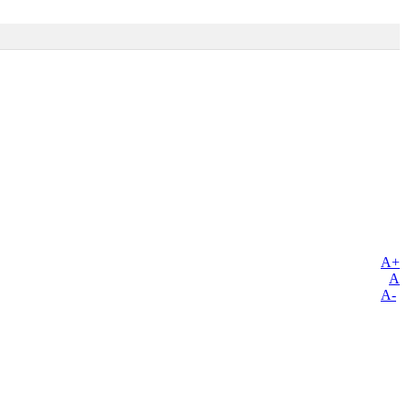
A+
A
A-