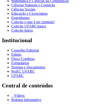
Matemática e Ciências da Computação
Ciências Naturais e Cognição
Ciências Sociais
Educação e Licenciatura
Engenharias
Coleção o que é ser cientista?
Coleção UFABCriança
Coleção Intera
Institucional
Conselho Editorial
Editais
Fluxo Contínuo
Formulários
Normas e Documentos
ProEC UFABC
UFABC
Central de conteúdos
Vídeos
Boletim Informativo