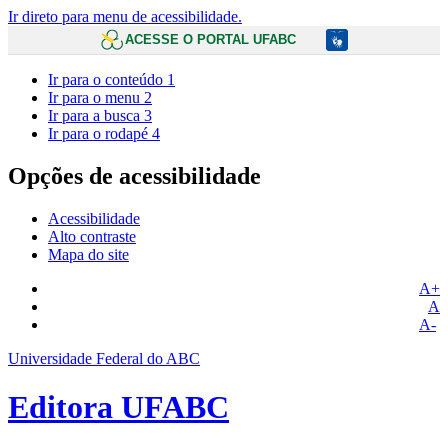
Ir direto para menu de acessibilidade.
ACESSE O PORTAL UFABC
Ir para o conteúdo
1
Ir para o menu
2
Ir para a busca
3
Ir para o rodapé
4
Opções de acessibilidade
Acessibilidade
Alto contraste
Mapa do site
A+
A
A-
Universidade Federal do ABC
Editora UFABC