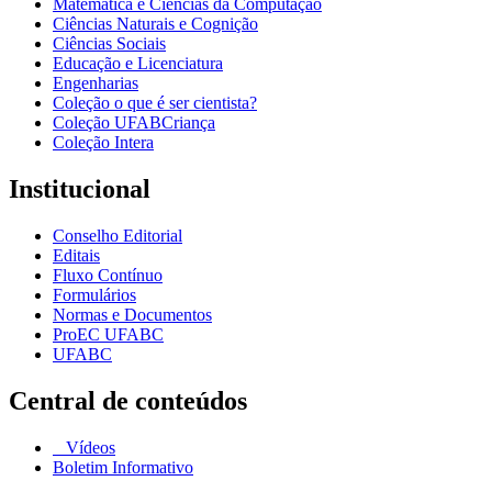
Matemática e Ciências da Computação
Ciências Naturais e Cognição
Ciências Sociais
Educação e Licenciatura
Engenharias
Coleção o que é ser cientista?
Coleção UFABCriança
Coleção Intera
Institucional
Conselho Editorial
Editais
Fluxo Contínuo
Formulários
Normas e Documentos
ProEC UFABC
UFABC
Central de conteúdos
Vídeos
Boletim Informativo