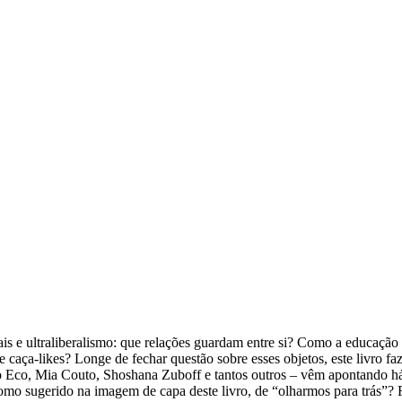
iais e ultraliberalismo: que relações guardam entre si? Como a educação
caça-likes? Longe de fechar questão sobre esses objetos, este livro faz
, Mia Couto, Shoshana Zuboff e tantos outros – vêm apontando há alg
como sugerido na imagem de capa deste livro, de “olharmos para trás”? Fi