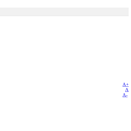
A+
A
A-