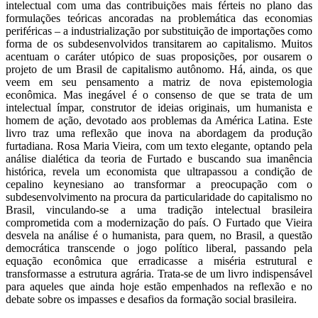
intelectual com uma das contribuições mais férteis no plano das
formulações teóricas ancoradas na problemática das economias
periféricas – a industrialização por substituição de importações como
forma de os subdesenvolvidos transitarem ao capitalismo. Muitos
acentuam o caráter utópico de suas proposições, por ousarem o
projeto de um Brasil de capitalismo autônomo. Há, ainda, os que
veem em seu pensamento a matriz de nova epistemologia
econômica. Mas inegável é o consenso de que se trata de um
intelectual ímpar, construtor de ideias originais, um humanista e
homem de ação, devotado aos problemas da América Latina. Este
livro traz uma reflexão que inova na abordagem da produção
furtadiana. Rosa Maria Vieira, com um texto elegante, optando pela
análise dialética da teoria de Furtado e buscando sua imanência
histórica, revela um economista que ultrapassou a condição de
cepalino keynesiano ao transformar a preocupação com o
subdesenvolvimento na procura da particularidade do capitalismo no
Brasil, vinculando-se a uma tradição intelectual brasileira
comprometida com a modernização do país. O Furtado que Vieira
desvela na análise é o humanista, para quem, no Brasil, a questão
democrática transcende o jogo político liberal, passando pela
equação econômica que erradicasse a miséria estrutural e
transformasse a estrutura agrária. Trata-se de um livro indispensável
para aqueles que ainda hoje estão empenhados na reflexão e no
debate sobre os impasses e desafios da formação social brasileira.