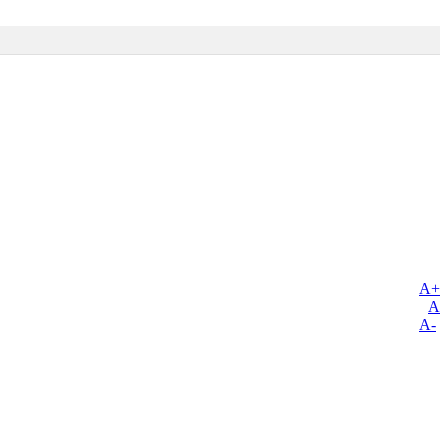
A+
A
A-