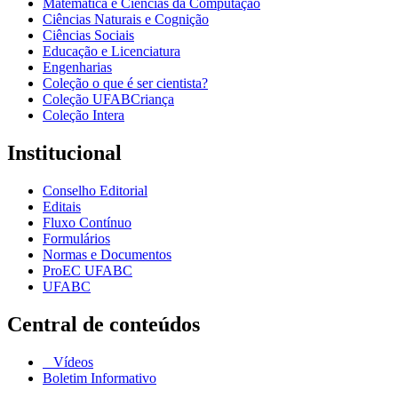
Matemática e Ciências da Computação
Ciências Naturais e Cognição
Ciências Sociais
Educação e Licenciatura
Engenharias
Coleção o que é ser cientista?
Coleção UFABCriança
Coleção Intera
Institucional
Conselho Editorial
Editais
Fluxo Contínuo
Formulários
Normas e Documentos
ProEC UFABC
UFABC
Central de conteúdos
Vídeos
Boletim Informativo