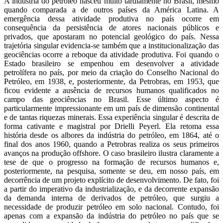
A indústria do petróleo nasceu muito tardiamente no Brasil, mesmo
quando comparada a de outros países da América Latina. A
emergência dessa atividade produtiva no país ocorre em
consequência da persistência de atores nacionais públicos e
privados, que apostaram no potencial geológico do país. Nessa
trajetória singular evidencia-se também que a institucionalização das
geociências ocorre a reboque da atividade produtiva. Foi quando o
Estado brasileiro se empenhou em desenvolver a atividade
petrolífera no país, por meio da criação do Conselho Nacional do
Petróleo, em 1938, e, posteriormente, da Petrobras, em 1953, que
ficou evidente a ausência de recursos humanos qualificados no
campo das geociências no Brasil. Esse último aspecto é
particularmente impressionante em um país de dimensão continental
e de tantas riquezas minerais. Essa experiência singular é descrita de
forma cativante e magistral por Drielli Peyerl. Ela retoma essa
história desde os albores da indústria do petróleo, em 1864, até o
final dos anos 1960, quando a Petrobras realiza os seus primeiros
avanços na produção offshore. O caso brasileiro ilustra claramente a
tese de que o progresso na formação de recursos humanos e,
posteriormente, na pesquisa, somente se deu, em nosso país, em
decorrência de um projeto explícito de desenvolvimento. De fato, foi
a partir do imperativo da industrialização, e da decorrente expansão
da demanda interna de derivados de petróleo, que surgiu a
necessidade de produzir petróleo em solo nacional. Contudo, foi
apenas com a expansão da indústria do petróleo no país que se