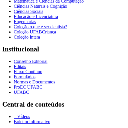
Matemática e Ciências da Computação
Ciências Naturais e Cognição
Ciências Sociais
Educação e Licenciatura
Engenharias
Coleção o que é ser cientista?
Coleção UFABCriança
Coleção Intera
Institucional
Conselho Editorial
Editais
Fluxo Contínuo
Formulários
Normas e Documentos
ProEC UFABC
UFABC
Central de conteúdos
Vídeos
Boletim Informativo