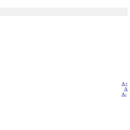
A+
A
A-